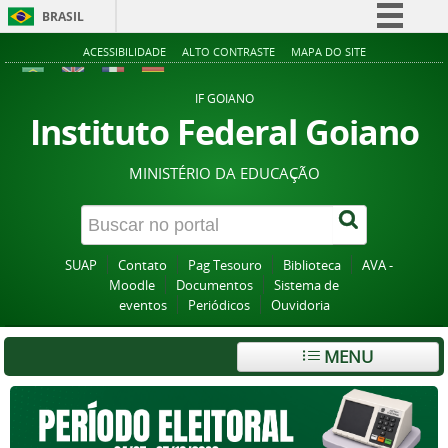
BRASIL
Simplifique!
ACESSIBILIDADE
ALTO CONTRASTE
MAPA DO SITE
Comunica BR
IF GOIANO
Participe
Instituto Federal Goiano
Acesso à informação
MINISTÉRIO DA EDUCAÇÃO
Legislação
Canais
SUAP
Contato
Pag Tesouro
Biblioteca
AVA -
Moodle
Documentos
Sistema de
eventos
Periódicos
Ouvidoria
MENU