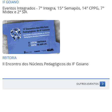
IF GOIANO
Eventos Integrados - 7° Integra, 15° Semapós, 14° CPPG, 7°
Midex e 2ª SIA
REITORIA
II Encontro dos Núcleos Pedagógicos do IF Goiano
OUTROS EVENTOS