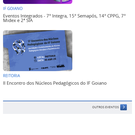
IF GOIANO
Eventos Integrados - 7° Integra, 15° Semapós, 14° CPPG, 7°
Midex e 2ª SIA
REITORIA
II Encontro dos Núcleos Pedagógicos do IF Goiano
OUTROS EVENTOS