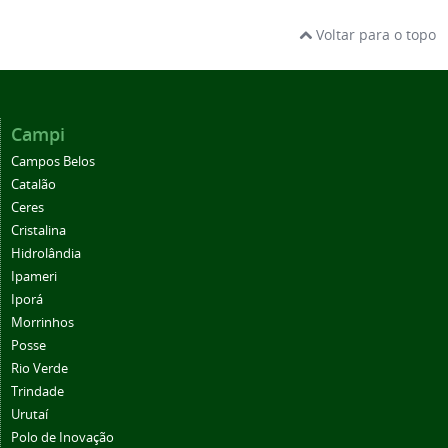
Voltar para o topo
Campi
Campos Belos
Catalão
Ceres
Cristalina
Hidrolândia
Ipameri
Iporá
Morrinhos
Posse
Rio Verde
Trindade
Urutaí
Polo de Inovação
Centro de Referência