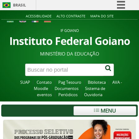
BRASIL
Simplifique!
ACESSIBILIDADE
ALTO CONTRASTE
MAPA DO SITE
Comunica BR
IF GOIANO
Participe
Instituto Federal Goiano
Acesso à informação
MINISTÉRIO DA EDUCAÇÃO
Legislação
Canais
SUAP
Contato
Pag Tesouro
Biblioteca
AVA -
Moodle
Documentos
Sistema de
eventos
Periódicos
Ouvidoria
MENU