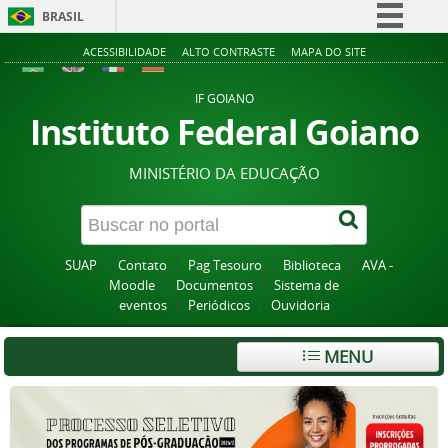
BRASIL
Simplifique!
ACESSIBILIDADE
ALTO CONTRASTE
MAPA DO SITE
Comunica BR
IF GOIANO
Participe
Instituto Federal Goiano
Acesso à informação
MINISTÉRIO DA EDUCAÇÃO
Legislação
Canais
SUAP
Contato
Pag Tesouro
Biblioteca
AVA -
Moodle
Documentos
Sistema de
eventos
Periódicos
Ouvidoria
MENU