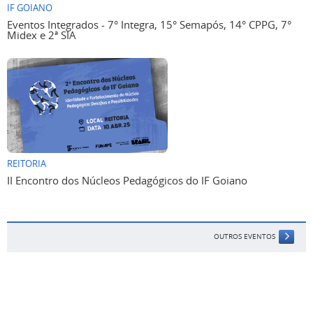
IF GOIANO
Eventos Integrados - 7° Integra, 15° Semapós, 14° CPPG, 7°
Midex e 2ª SIA
REITORIA
II Encontro dos Núcleos Pedagógicos do IF Goiano
OUTROS EVENTOS