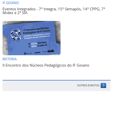
IF GOIANO
Eventos Integrados - 7° Integra, 15° Semapós, 14° CPPG, 7°
Midex e 2ª SIA
REITORIA
II Encontro dos Núcleos Pedagógicos do IF Goiano
OUTROS EVENTOS