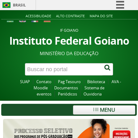
BRASIL
Simplifique!
ACESSIBILIDADE
ALTO CONTRASTE
MAPA DO SITE
Comunica BR
IF GOIANO
Participe
Instituto Federal Goiano
Acesso à informação
MINISTÉRIO DA EDUCAÇÃO
Legislação
Canais
SUAP
Contato
Pag Tesouro
Biblioteca
AVA -
Moodle
Documentos
Sistema de
eventos
Periódicos
Ouvidoria
MENU