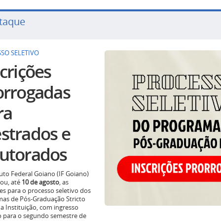
taque
SO SELETIVO
crições
orrogadas
ra
strados e
utorados
tuto Federal Goiano (IF Goiano)
ou, até
10 de agosto
, as
ões para o processo seletivo dos
as de Pós-Graduação Stricto
a Instituição, com ingresso
o para o segundo semestre de