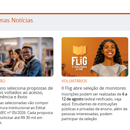
mas Notícias
SÃO
VOLUNTÁRIOS
ano seleciona propostas de
II Flig abre seleção de monitores
os voltados ao acesso,
Inscrições podem ser realizadas de
6 a
ência e êxito
12 de agosto
(edital retificado, veja
ivas selecionadas vão compor
aqui). Estudantes de instituições
tura institucional ao Edital
públicas e privadas de ensino, além de
EC nº 05/2026. Cada proposta
pessoas interessadas, podem
solicitar até R$ 30 mil em
participar da seleção.
s.