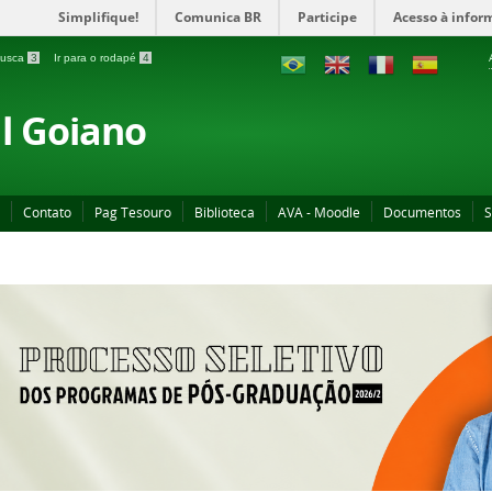
Simplifique!
Comunica BR
Participe
Acesso à infor
 busca
3
Ir para o rodapé
4
al Goiano
Contato
Pag Tesouro
Biblioteca
AVA - Moodle
Documentos
S