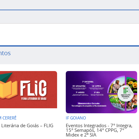
ntos
 CERERÊ
IF GOIANO
a Literária de Goiás – FLIG
Eventos Integrados - 7° Integra,
15° Semapós, 14° CPPG, 7°
Midex e 2ª SIA