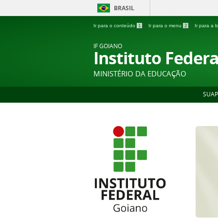
BRASIL
Ir para o conteúdo
1
Ir para o menu
2
Ir para a
IF GOIANO
Instituto Feder
MINISTÉRIO DA EDUCAÇÃO
SUAP