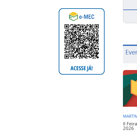
Eve
MARTIM
II Feir
2026