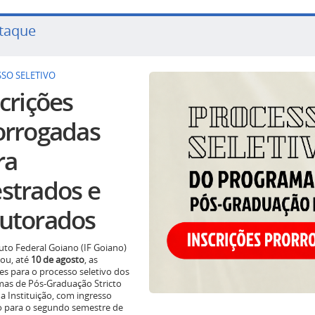
taque
SO SELETIVO
crições
orrogadas
ra
strados e
utorados
tuto Federal Goiano (IF Goiano)
ou, até
10 de agosto
, as
ões para o processo seletivo dos
as de Pós-Graduação Stricto
a Instituição, com ingresso
o para o segundo semestre de