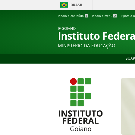
BRASIL
Ir para o conteúdo
1
Ir para o menu
2
Ir para a
IF GOIANO
Instituto Feder
MINISTÉRIO DA EDUCAÇÃO
SUAP