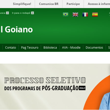
Simplifique!
Comunica BR
Participe
Acesso à infor
 busca
3
Ir para o rodapé
4
al Goiano
Contato
Pag Tesouro
Biblioteca
AVA - Moodle
Documentos
S