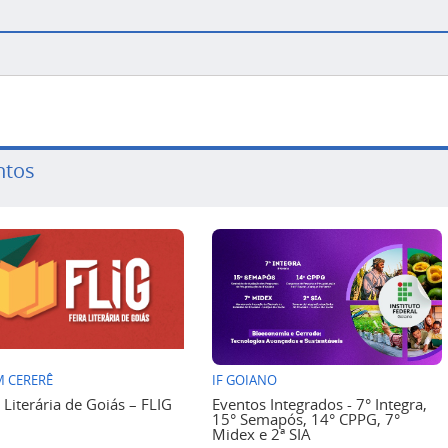
ntos
 CERERÊ
IF GOIANO
a Literária de Goiás – FLIG
Eventos Integrados - 7° Integra,
15° Semapós, 14° CPPG, 7°
Midex e 2ª SIA