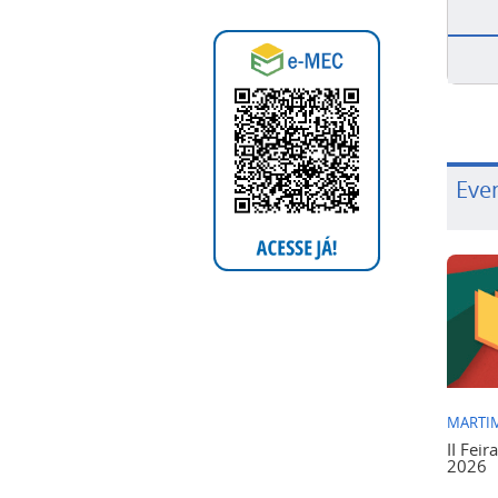
Eve
MARTIM
II Feir
2026