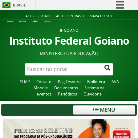
BRASIL
Simplifique!
ACESSIBILIDADE
ALTO CONTRASTE
MAPA DO SITE
Comunica BR
IF GOIANO
Participe
Instituto Federal Goiano
Acesso à informação
MINISTÉRIO DA EDUCAÇÃO
Legislação
Canais
SUAP
Contato
Pag Tesouro
Biblioteca
AVA -
Moodle
Documentos
Sistema de
eventos
Periódicos
Ouvidoria
MENU