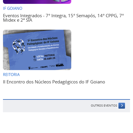
IF GOIANO
Eventos Integrados - 7° Integra, 15° Semapós, 14° CPPG, 7°
Midex e 2ª SIA
REITORIA
II Encontro dos Núcleos Pedagógicos do IF Goiano
OUTROS EVENTOS