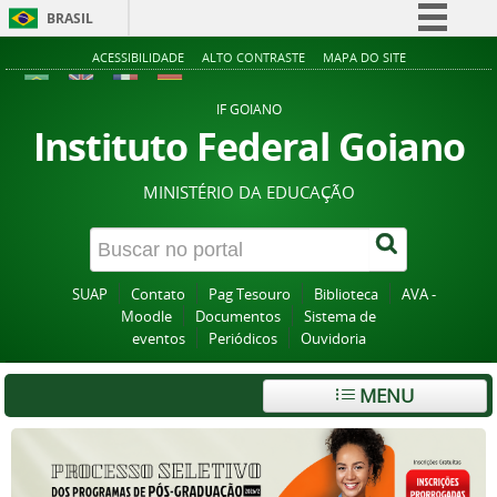
BRASIL
Simplifique!
ACESSIBILIDADE
ALTO CONTRASTE
MAPA DO SITE
Comunica BR
IF GOIANO
Participe
Instituto Federal Goiano
Acesso à informação
MINISTÉRIO DA EDUCAÇÃO
Legislação
Canais
SUAP
Contato
Pag Tesouro
Biblioteca
AVA -
Moodle
Documentos
Sistema de
eventos
Periódicos
Ouvidoria
MENU