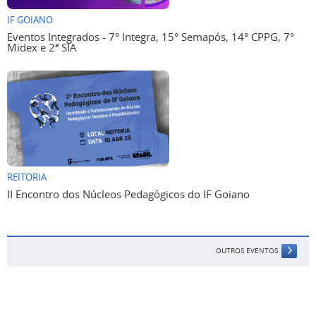
IF GOIANO
Eventos Integrados - 7° Integra, 15° Semapós, 14° CPPG, 7°
Midex e 2ª SIA
REITORIA
II Encontro dos Núcleos Pedagógicos do IF Goiano
OUTROS EVENTOS