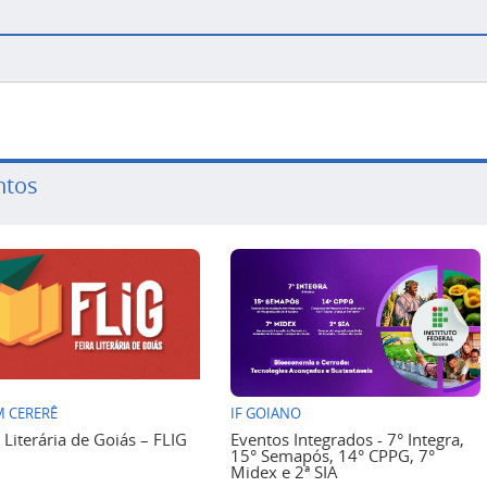
ntos
 CERERÊ
IF GOIANO
a Literária de Goiás – FLIG
Eventos Integrados - 7° Integra,
15° Semapós, 14° CPPG, 7°
Midex e 2ª SIA