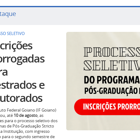
taque
SO SELETIVO
crições
orrogadas
ra
strados e
utorados
tuto Federal Goiano (IF Goiano)
ou, até
10 de agosto
, as
ões para o processo seletivo dos
as de Pós-Graduação Stricto
a Instituição, com ingresso
o para o segundo semestre de