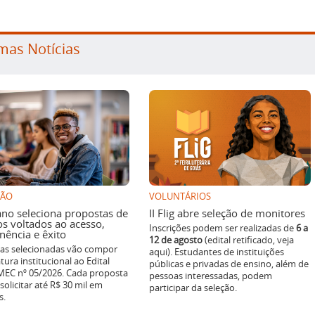
mas Notícias
SÃO
VOLUNTÁRIOS
ano seleciona propostas de
II Flig abre seleção de monitores
os voltados ao acesso,
Inscrições podem ser realizadas de
6 a
ência e êxito
12 de agosto
(edital retificado, veja
ivas selecionadas vão compor
aqui). Estudantes de instituições
tura institucional ao Edital
públicas e privadas de ensino, além de
EC nº 05/2026. Cada proposta
pessoas interessadas, podem
solicitar até R$ 30 mil em
participar da seleção.
s.