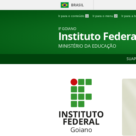
BRASIL
Ir para o conteúdo
1
Ir para o menu
2
Ir para a
IF GOIANO
Instituto Feder
MINISTÉRIO DA EDUCAÇÃO
SUAP