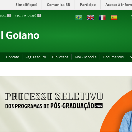
Simplifique!
Comunica BR
Participe
Acesso à infor
 busca
3
Ir para o rodapé
4
al Goiano
Contato
Pag Tesouro
Biblioteca
AVA - Moodle
Documentos
S