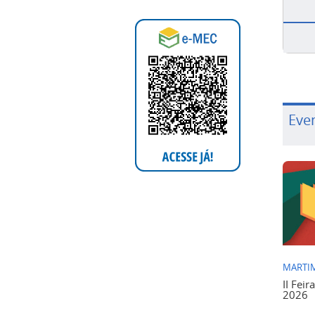
Eve
MARTIM
II Feir
2026