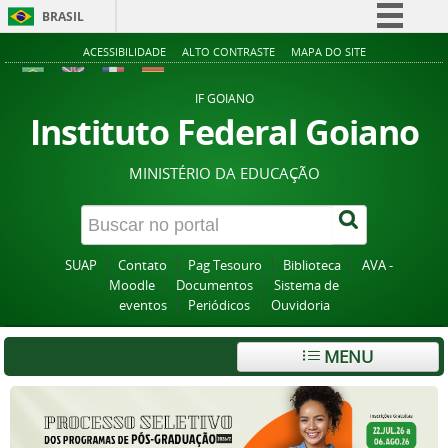
BRASIL
Simplifique!
ACESSIBILIDADE
ALTO CONTRASTE
MAPA DO SITE
Comunica BR
IF GOIANO
Participe
Instituto Federal Goiano
Acesso à informação
MINISTÉRIO DA EDUCAÇÃO
Legislação
Canais
SUAP
Contato
Pag Tesouro
Biblioteca
AVA -
Moodle
Documentos
Sistema de
eventos
Periódicos
Ouvidoria
MENU