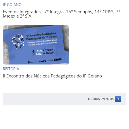
IF GOIANO
Eventos Integrados - 7° Integra, 15° Semapós, 14° CPPG, 7°
Midex e 2ª SIA
REITORIA
II Encontro dos Núcleos Pedagógicos do IF Goiano
OUTROS EVENTOS