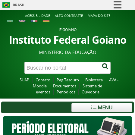
BRASIL
Simplifique!
ACESSIBILIDADE
ALTO CONTRASTE
MAPA DO SITE
Comunica BR
IF GOIANO
Participe
Instituto Federal Goiano
Acesso à informação
MINISTÉRIO DA EDUCAÇÃO
Legislação
Canais
SUAP
Contato
Pag Tesouro
Biblioteca
AVA -
Moodle
Documentos
Sistema de
eventos
Periódicos
Ouvidoria
MENU