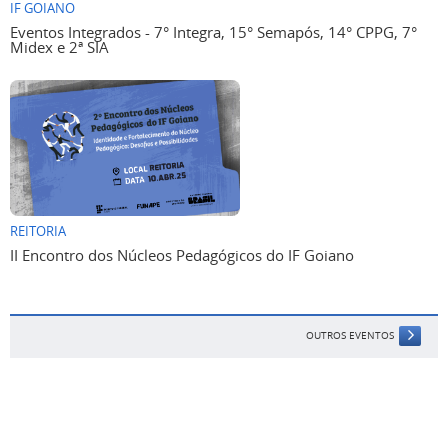
IF GOIANO
Eventos Integrados - 7° Integra, 15° Semapós, 14° CPPG, 7°
Midex e 2ª SIA
REITORIA
II Encontro dos Núcleos Pedagógicos do IF Goiano
OUTROS EVENTOS