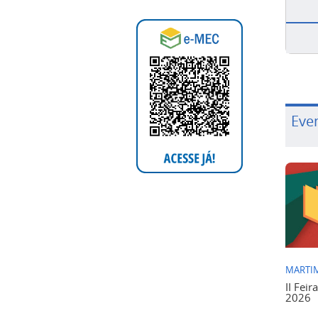
Eve
MARTIM
II Feir
2026