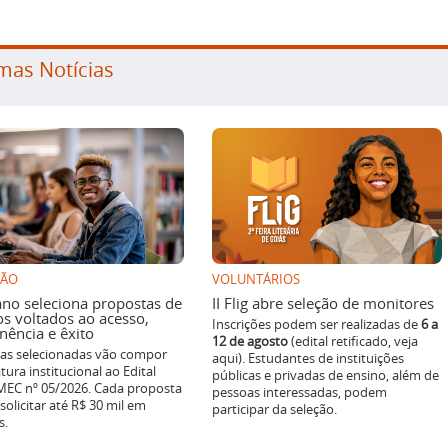
mas Notícias
SÃO
VOLUNTÁRIOS
ano seleciona propostas de
II Flig abre seleção de monitores
os voltados ao acesso,
Inscrições podem ser realizadas de
6 a
ência e êxito
12 de agosto
(edital retificado, veja
ivas selecionadas vão compor
aqui). Estudantes de instituições
tura institucional ao Edital
públicas e privadas de ensino, além de
EC nº 05/2026. Cada proposta
pessoas interessadas, podem
solicitar até R$ 30 mil em
participar da seleção.
s.