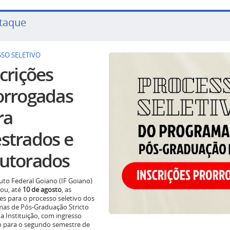
taque
SO SELETIVO
crições
orrogadas
ra
strados e
utorados
tuto Federal Goiano (IF Goiano)
ou, até
10 de agosto
, as
ões para o processo seletivo dos
as de Pós-Graduação Stricto
a Instituição, com ingresso
o para o segundo semestre de