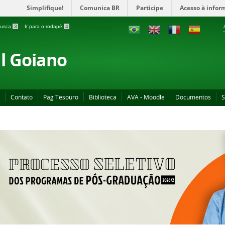
Simplifique!
Comunica BR
Participe
Acesso à infor
 busca
3
Ir para o rodapé
4
al Goiano
Contato
Pag Tesouro
Biblioteca
AVA - Moodle
Documentos
S