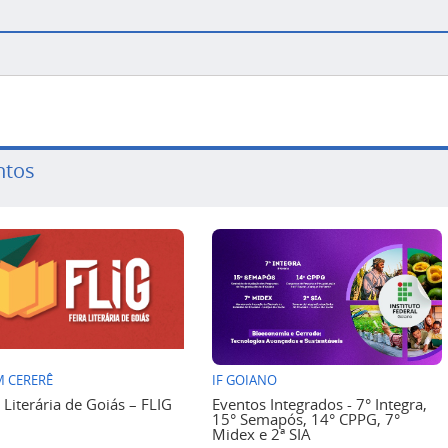
ntos
 CERERÊ
IF GOIANO
a Literária de Goiás – FLIG
Eventos Integrados - 7° Integra,
15° Semapós, 14° CPPG, 7°
Midex e 2ª SIA