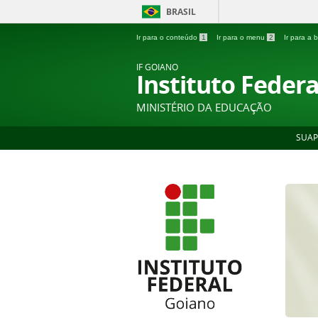
BRASIL
Ir para o conteúdo
1
Ir para o menu
2
Ir para a
IF GOIANO
Instituto Feder
MINISTÉRIO DA EDUCAÇÃO
SUAP