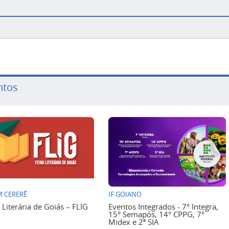
ntos
 CERERÊ
IF GOIANO
a Literária de Goiás – FLIG
Eventos Integrados - 7° Integra,
15° Semapós, 14° CPPG, 7°
Midex e 2ª SIA