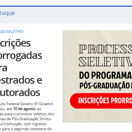
taque
SO SELETIVO
crições
orrogadas
ra
strados e
utorados
tuto Federal Goiano (IF Goiano)
ou, até
10 de agosto
, as
ões para o processo seletivo dos
as de Pós-Graduação Stricto
a Instituição, com ingresso
o para o segundo semestre de