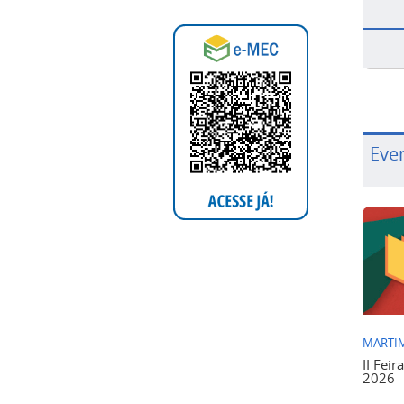
Eve
MARTIM
II Feir
2026