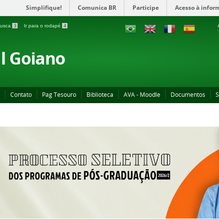
Simplifique!
Comunica BR
Participe
Acesso à infor
 busca
3
Ir para o rodapé
4
al Goiano
Contato
Pag Tesouro
Biblioteca
AVA - Moodle
Documentos
S