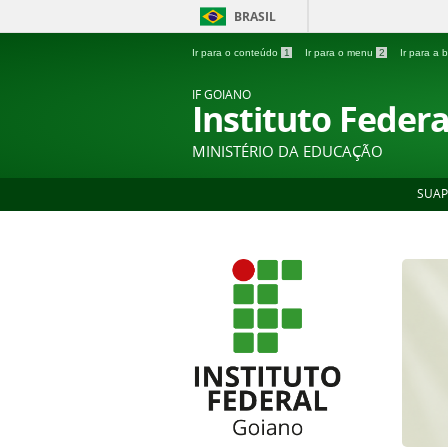
BRASIL
Ir para o conteúdo
1
Ir para o menu
2
Ir para a
IF GOIANO
Instituto Feder
MINISTÉRIO DA EDUCAÇÃO
SUAP