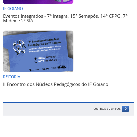
IF GOIANO
Eventos Integrados - 7° Integra, 15° Semapós, 14° CPPG, 7°
Midex e 2ª SIA
REITORIA
II Encontro dos Núcleos Pedagógicos do IF Goiano
OUTROS EVENTOS