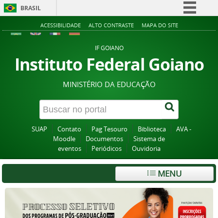
BRASIL
Simplifique!
ACESSIBILIDADE
ALTO CONTRASTE
MAPA DO SITE
Comunica BR
IF GOIANO
Participe
Instituto Federal Goiano
Acesso à informação
MINISTÉRIO DA EDUCAÇÃO
Legislação
Canais
SUAP
Contato
Pag Tesouro
Biblioteca
AVA -
Moodle
Documentos
Sistema de
eventos
Periódicos
Ouvidoria
MENU