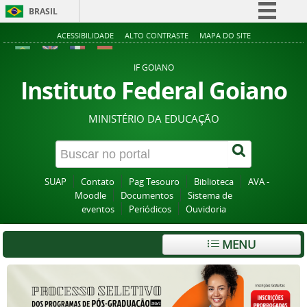
BRASIL
Simplifique!
ACESSIBILIDADE
ALTO CONTRASTE
MAPA DO SITE
Comunica BR
IF GOIANO
Participe
Instituto Federal Goiano
Acesso à informação
MINISTÉRIO DA EDUCAÇÃO
Legislação
Canais
SUAP
Contato
Pag Tesouro
Biblioteca
AVA -
Moodle
Documentos
Sistema de
eventos
Periódicos
Ouvidoria
MENU