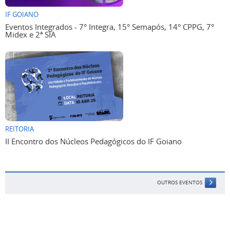
IF GOIANO
Eventos Integrados - 7° Integra, 15° Semapós, 14° CPPG, 7°
Midex e 2ª SIA
REITORIA
II Encontro dos Núcleos Pedagógicos do IF Goiano
OUTROS EVENTOS