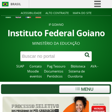
BRASIL
Simplifique!
ACESSIBILIDADE
ALTO CONTRASTE
MAPA DO SITE
Comunica BR
IF GOIANO
Participe
Instituto Federal Goiano
Acesso à informação
MINISTÉRIO DA EDUCAÇÃO
Legislação
Canais
SUAP
Contato
Pag Tesouro
Biblioteca
AVA -
Moodle
Documentos
Sistema de
eventos
Periódicos
Ouvidoria
MENU