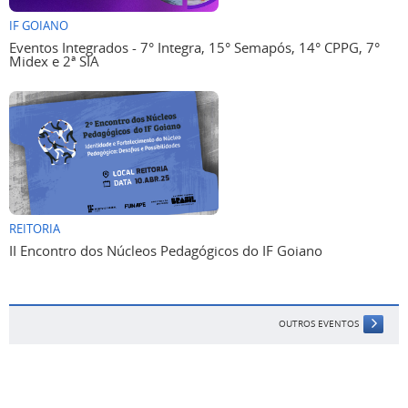
IF GOIANO
Eventos Integrados - 7° Integra, 15° Semapós, 14° CPPG, 7°
Midex e 2ª SIA
REITORIA
II Encontro dos Núcleos Pedagógicos do IF Goiano
OUTROS EVENTOS