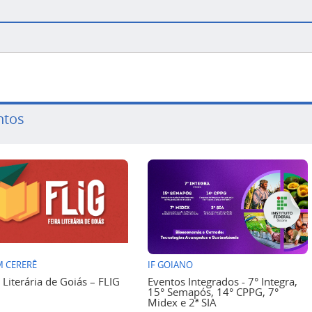
ntos
 CERERÊ
IF GOIANO
a Literária de Goiás – FLIG
Eventos Integrados - 7° Integra,
15° Semapós, 14° CPPG, 7°
Midex e 2ª SIA