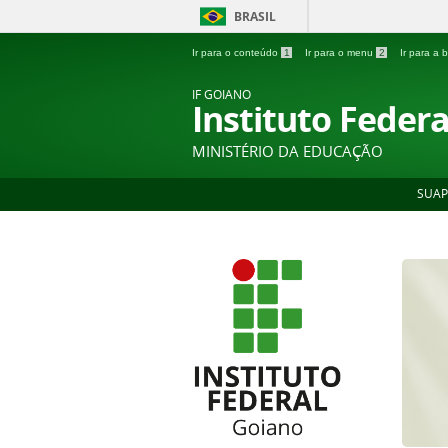
BRASIL
Ir para o conteúdo
1
Ir para o menu
2
Ir para a
IF GOIANO
Instituto Feder
MINISTÉRIO DA EDUCAÇÃO
SUAP