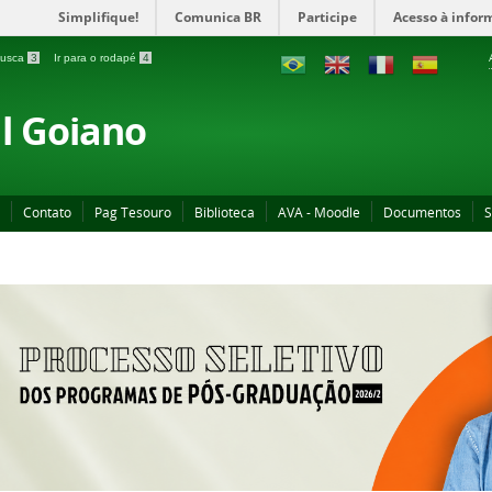
Simplifique!
Comunica BR
Participe
Acesso à infor
 busca
3
Ir para o rodapé
4
al Goiano
Contato
Pag Tesouro
Biblioteca
AVA - Moodle
Documentos
S