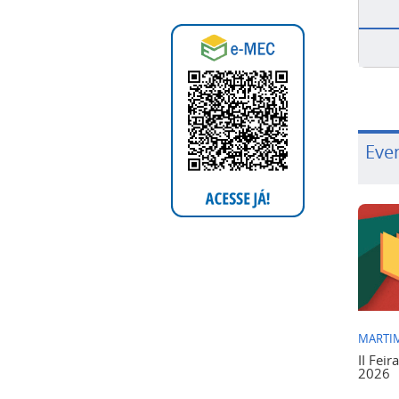
Eve
MARTIM
II Feir
2026