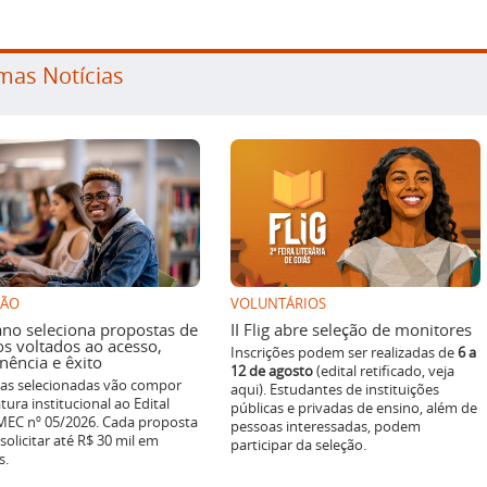
mas Notícias
SÃO
VOLUNTÁRIOS
ano seleciona propostas de
II Flig abre seleção de monitores
os voltados ao acesso,
Inscrições podem ser realizadas de
6 a
ência e êxito
12 de agosto
(edital retificado, veja
ivas selecionadas vão compor
aqui). Estudantes de instituições
tura institucional ao Edital
públicas e privadas de ensino, além de
EC nº 05/2026. Cada proposta
pessoas interessadas, podem
solicitar até R$ 30 mil em
participar da seleção.
s.