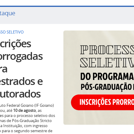
taque
SO SELETIVO
crições
orrogadas
ra
strados e
utorados
tuto Federal Goiano (IF Goiano)
ou, até
10 de agosto
, as
ões para o processo seletivo dos
as de Pós-Graduação Stricto
a Instituição, com ingresso
o para o segundo semestre de