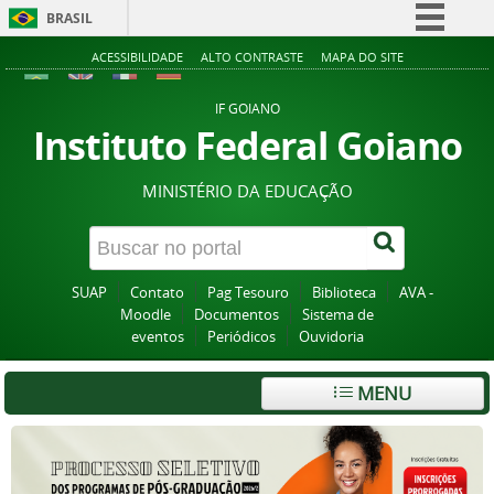
BRASIL
Simplifique!
ACESSIBILIDADE
ALTO CONTRASTE
MAPA DO SITE
Comunica BR
IF GOIANO
Participe
Instituto Federal Goiano
Acesso à informação
MINISTÉRIO DA EDUCAÇÃO
Legislação
Canais
SUAP
Contato
Pag Tesouro
Biblioteca
AVA -
Moodle
Documentos
Sistema de
eventos
Periódicos
Ouvidoria
MENU