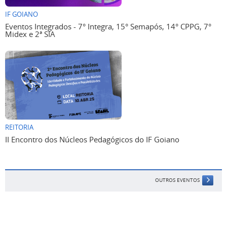
IF GOIANO
Eventos Integrados - 7° Integra, 15° Semapós, 14° CPPG, 7°
Midex e 2ª SIA
REITORIA
II Encontro dos Núcleos Pedagógicos do IF Goiano
OUTROS EVENTOS