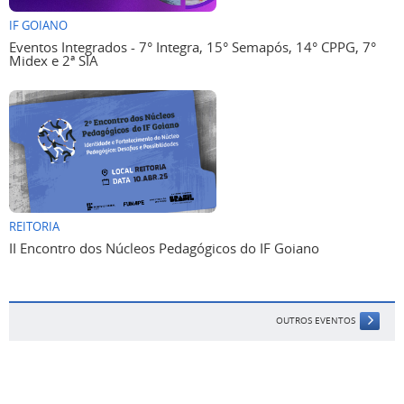
IF GOIANO
Eventos Integrados - 7° Integra, 15° Semapós, 14° CPPG, 7°
Midex e 2ª SIA
REITORIA
II Encontro dos Núcleos Pedagógicos do IF Goiano
OUTROS EVENTOS