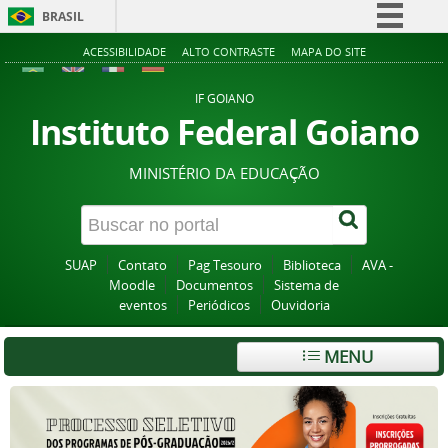
BRASIL
Simplifique!
ACESSIBILIDADE
ALTO CONTRASTE
MAPA DO SITE
Comunica BR
IF GOIANO
Participe
Instituto Federal Goiano
Acesso à informação
MINISTÉRIO DA EDUCAÇÃO
Legislação
Canais
SUAP
Contato
Pag Tesouro
Biblioteca
AVA -
Moodle
Documentos
Sistema de
eventos
Periódicos
Ouvidoria
MENU