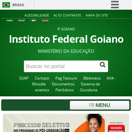
BRASIL
Simplifique!
ACESSIBILIDADE
ALTO CONTRASTE
MAPA DO SITE
Comunica BR
IF GOIANO
Participe
Instituto Federal Goiano
Acesso à informação
MINISTÉRIO DA EDUCAÇÃO
Legislação
Canais
SUAP
Contato
Pag Tesouro
Biblioteca
AVA -
Moodle
Documentos
Sistema de
eventos
Periódicos
Ouvidoria
MENU