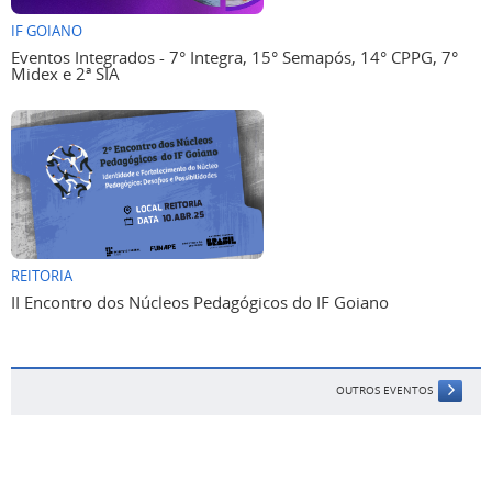
IF GOIANO
Eventos Integrados - 7° Integra, 15° Semapós, 14° CPPG, 7°
Midex e 2ª SIA
REITORIA
II Encontro dos Núcleos Pedagógicos do IF Goiano
OUTROS EVENTOS