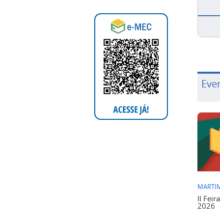
Eve
MARTIM
II Feir
2026