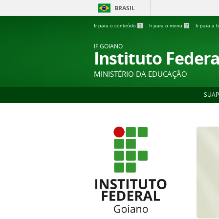
BRASIL
Ir para o conteúdo
1
Ir para o menu
2
Ir para a
IF GOIANO
Instituto Feder
MINISTÉRIO DA EDUCAÇÃO
SUAP