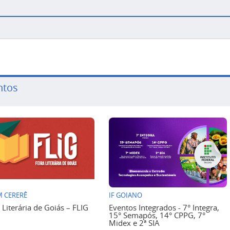
ntos
 CERERÊ
IF GOIANO
a Literária de Goiás – FLIG
Eventos Integrados - 7° Integra,
15° Semapós, 14° CPPG, 7°
Midex e 2ª SIA