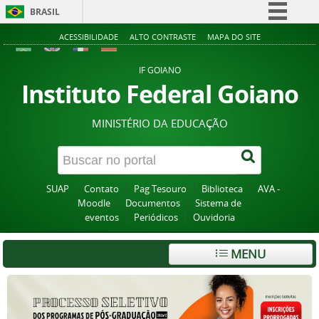
BRASIL
Simplifique!
ACESSIBILIDADE
ALTO CONTRASTE
MAPA DO SITE
Comunica BR
IF GOIANO
Participe
Instituto Federal Goiano
Acesso à informação
MINISTÉRIO DA EDUCAÇÃO
Legislação
Canais
SUAP
Contato
Pag Tesouro
Biblioteca
AVA -
Moodle
Documentos
Sistema de
eventos
Periódicos
Ouvidoria
MENU