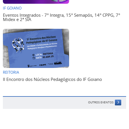
IF GOIANO
Eventos Integrados - 7° Integra, 15° Semapós, 14° CPPG, 7°
Midex e 2ª SIA
REITORIA
II Encontro dos Núcleos Pedagógicos do IF Goiano
OUTROS EVENTOS