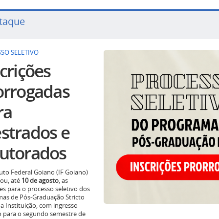
taque
SO SELETIVO
crições
orrogadas
ra
strados e
utorados
tuto Federal Goiano (IF Goiano)
ou, até
10 de agosto
, as
ões para o processo seletivo dos
as de Pós-Graduação Stricto
a Instituição, com ingresso
o para o segundo semestre de