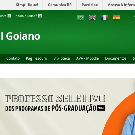
Simplifique!
Comunica BR
Participe
Acesso à infor
 busca
3
Ir para o rodapé
4
al Goiano
Contato
Pag Tesouro
Biblioteca
AVA - Moodle
Documentos
S