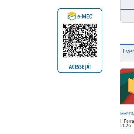
Eve
MARTIM
II Feir
2026