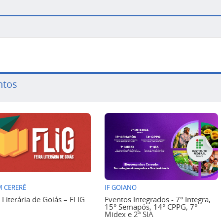
ntos
 CERERÊ
IF GOIANO
a Literária de Goiás – FLIG
Eventos Integrados - 7° Integra,
15° Semapós, 14° CPPG, 7°
Midex e 2ª SIA