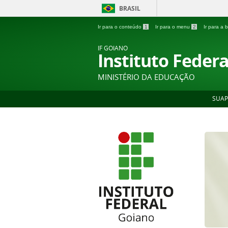
BRASIL
Ir para o conteúdo
1
Ir para o menu
2
Ir para a
IF GOIANO
Instituto Feder
MINISTÉRIO DA EDUCAÇÃO
SUAP