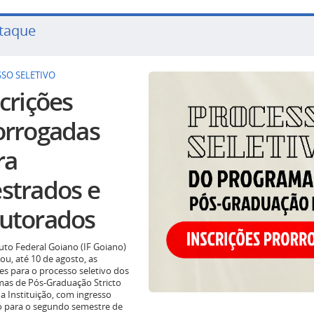
taque
SO SELETIVO
crições
orrogadas
ra
strados e
utorados
tuto Federal Goiano (IF Goiano)
ou, até 10 de agosto, as
ões para o processo seletivo dos
as de Pós-Graduação Stricto
a Instituição, com ingresso
o para o segundo semestre de