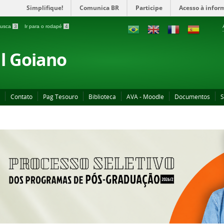
Simplifique!
Comunica BR
Participe
Acesso à infor
 busca
3
Ir para o rodapé
4
al Goiano
Contato
Pag Tesouro
Biblioteca
AVA - Moodle
Documentos
S