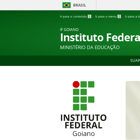
BRASIL
Ir para o conteúdo
1
Ir para o menu
2
Ir para a
IF GOIANO
Instituto Feder
MINISTÉRIO DA EDUCAÇÃO
SUAP