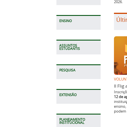
2026.
Últi
ENSINO
ASSUNTOS
ESTUDANTIS
PESQUISA
VOLUN
II Fli
Inscriç
EXTENSÃO
12 de a
institu
ensino,
podem p
PLANEJAMENTO
INSTITUCIONAL