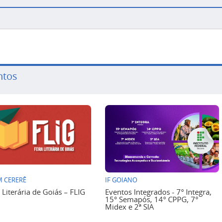
ntos
 CERERÊ
IF GOIANO
a Literária de Goiás – FLIG
Eventos Integrados - 7° Integra,
15° Semapós, 14° CPPG, 7°
Midex e 2ª SIA