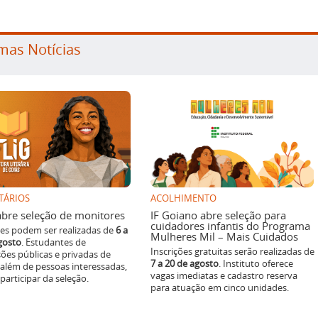
mas Notícias
TÁRIOS
ACOLHIMENTO
g abre seleção de monitores
IF Goiano abre seleção para
cuidadores infantis do Programa
ões podem ser realizadas de
6 a
Mulheres Mil – Mais Cuidados
gosto
. Estudantes de
Inscrições gratuitas serão realizadas de
ições públicas e privadas de
7 a 20 de agosto
. Instituto oferece
 além de pessoas interessadas,
vagas imediatas e cadastro reserva
articipar da seleção.
para atuação em cinco unidades.