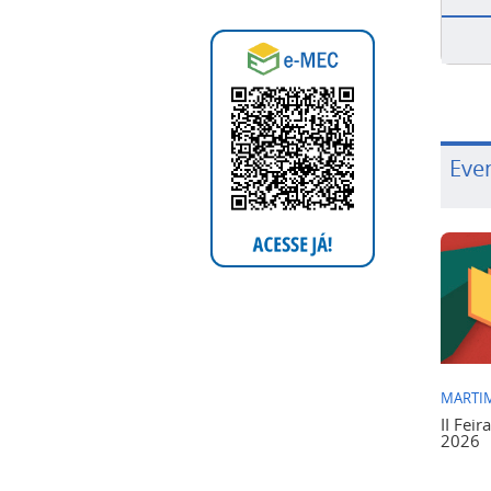
Eve
MARTIM
II Feir
2026