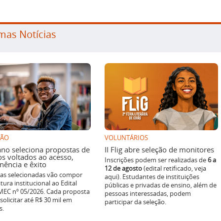
mas Notícias
SÃO
VOLUNTÁRIOS
ano seleciona propostas de
II Flig abre seleção de monitores
os voltados ao acesso,
Inscrições podem ser realizadas de
6 a
ência e êxito
12 de agosto
(edital retificado, veja
ivas selecionadas vão compor
aqui). Estudantes de instituições
tura institucional ao Edital
públicas e privadas de ensino, além de
EC nº 05/2026. Cada proposta
pessoas interessadas, podem
solicitar até R$ 30 mil em
participar da seleção.
s.