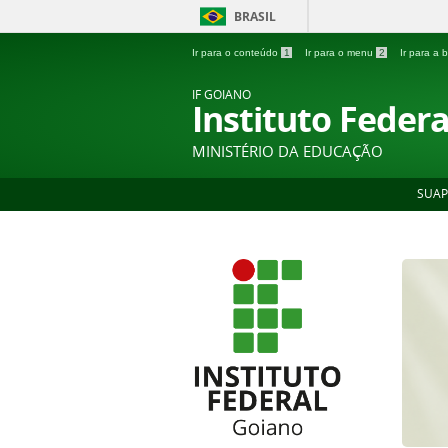
BRASIL
Ir para o conteúdo
1
Ir para o menu
2
Ir para a
IF GOIANO
Instituto Feder
MINISTÉRIO DA EDUCAÇÃO
SUAP