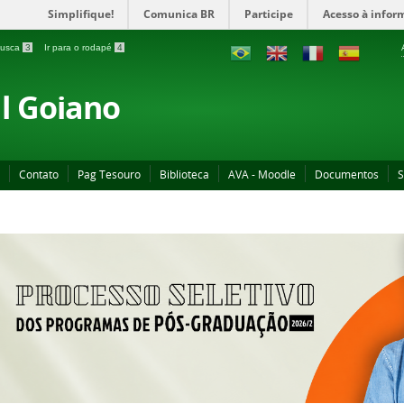
Simplifique!
Comunica BR
Participe
Acesso à infor
 busca
3
Ir para o rodapé
4
al Goiano
Contato
Pag Tesouro
Biblioteca
AVA - Moodle
Documentos
S