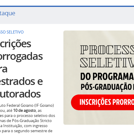
taque
SO SELETIVO
crições
orrogadas
ra
strados e
utorados
tuto Federal Goiano (IF Goiano)
ou, até
10 de agosto
, as
ões para o processo seletivo dos
as de Pós-Graduação Stricto
a Instituição, com ingresso
o para o segundo semestre de