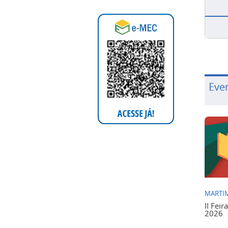
Eve
MARTIM
II Feir
2026