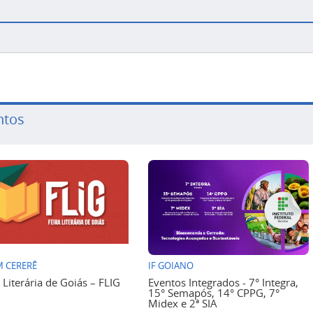
ntos
 CERERÊ
IF GOIANO
a Literária de Goiás – FLIG
Eventos Integrados - 7° Integra,
15° Semapós, 14° CPPG, 7°
Midex e 2ª SIA