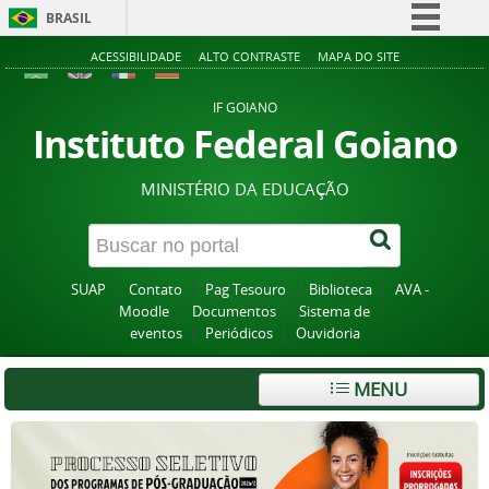
BRASIL
Simplifique!
ACESSIBILIDADE
ALTO CONTRASTE
MAPA DO SITE
Comunica BR
IF GOIANO
Participe
Instituto Federal Goiano
Acesso à informação
MINISTÉRIO DA EDUCAÇÃO
Legislação
Canais
SUAP
Contato
Pag Tesouro
Biblioteca
AVA -
Moodle
Documentos
Sistema de
eventos
Periódicos
Ouvidoria
MENU