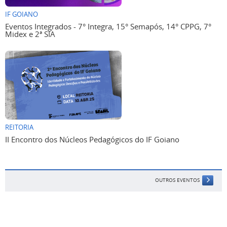
IF GOIANO
Eventos Integrados - 7° Integra, 15° Semapós, 14° CPPG, 7°
Midex e 2ª SIA
REITORIA
II Encontro dos Núcleos Pedagógicos do IF Goiano
OUTROS EVENTOS