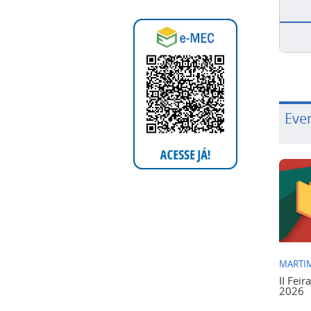
Eve
MARTIM
II Feir
2026