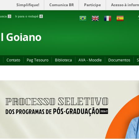
Simplifique!
Comunica BR
Participe
Acesso à infor
 busca
3
Ir para o rodapé
4
al Goiano
Contato
Pag Tesouro
Biblioteca
AVA - Moodle
Documentos
S