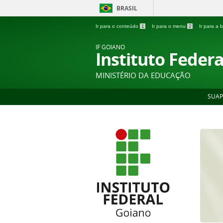
BRASIL
Ir para o conteúdo
1
Ir para o menu
2
Ir para a
IF GOIANO
Instituto Feder
MINISTÉRIO DA EDUCAÇÃO
SUAP