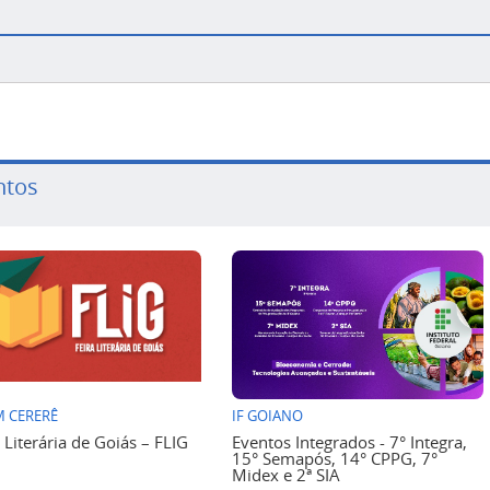
ntos
 CERERÊ
IF GOIANO
a Literária de Goiás – FLIG
Eventos Integrados - 7° Integra,
15° Semapós, 14° CPPG, 7°
Midex e 2ª SIA