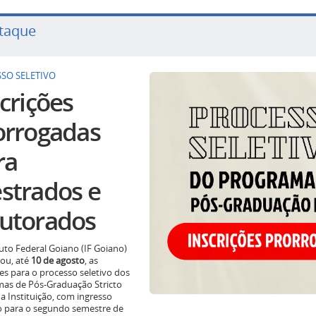
taque
SO SELETIVO
crições
orrogadas
ra
strados e
utorados
tuto Federal Goiano (IF Goiano)
ou, até
10 de agosto
, as
ões para o processo seletivo dos
as de Pós-Graduação Stricto
a Instituição, com ingresso
o para o segundo semestre de