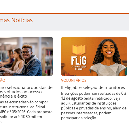
mas Notícias
SÃO
VOLUNTÁRIOS
ano seleciona propostas de
II Flig abre seleção de monitores
os voltados ao acesso,
Inscrições podem ser realizadas de
6 a
ência e êxito
12 de agosto
(edital retificado, veja
ivas selecionadas vão compor
aqui). Estudantes de instituições
tura institucional ao Edital
públicas e privadas de ensino, além de
EC nº 05/2026. Cada proposta
pessoas interessadas, podem
solicitar até R$ 30 mil em
participar da seleção.
s.