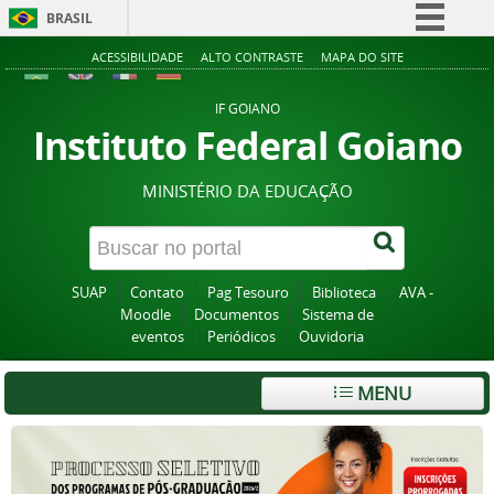
BRASIL
Simplifique!
ACESSIBILIDADE
ALTO CONTRASTE
MAPA DO SITE
Comunica BR
IF GOIANO
Participe
Instituto Federal Goiano
Acesso à informação
MINISTÉRIO DA EDUCAÇÃO
Legislação
Canais
SUAP
Contato
Pag Tesouro
Biblioteca
AVA -
Moodle
Documentos
Sistema de
eventos
Periódicos
Ouvidoria
MENU