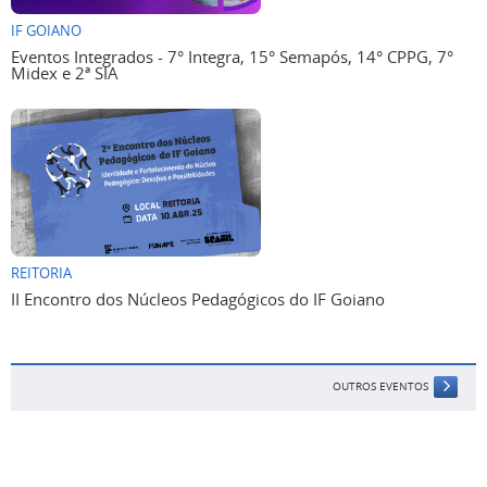
IF GOIANO
Eventos Integrados - 7° Integra, 15° Semapós, 14° CPPG, 7°
Midex e 2ª SIA
REITORIA
II Encontro dos Núcleos Pedagógicos do IF Goiano
OUTROS EVENTOS