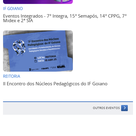
IF GOIANO
Eventos Integrados - 7° Integra, 15° Semapós, 14° CPPG, 7°
Midex e 2ª SIA
REITORIA
II Encontro dos Núcleos Pedagógicos do IF Goiano
OUTROS EVENTOS