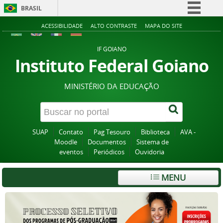
BRASIL
Simplifique!
ACESSIBILIDADE
ALTO CONTRASTE
MAPA DO SITE
Comunica BR
IF GOIANO
Participe
Instituto Federal Goiano
Acesso à informação
MINISTÉRIO DA EDUCAÇÃO
Legislação
Canais
SUAP
Contato
Pag Tesouro
Biblioteca
AVA -
Moodle
Documentos
Sistema de
eventos
Periódicos
Ouvidoria
MENU