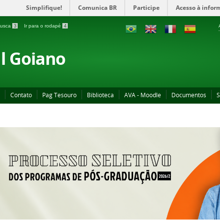
Simplifique!
Comunica BR
Participe
Acesso à infor
 busca
3
Ir para o rodapé
4
al Goiano
Contato
Pag Tesouro
Biblioteca
AVA - Moodle
Documentos
S