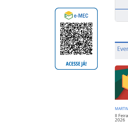
Eve
MARTIM
II Feir
2026