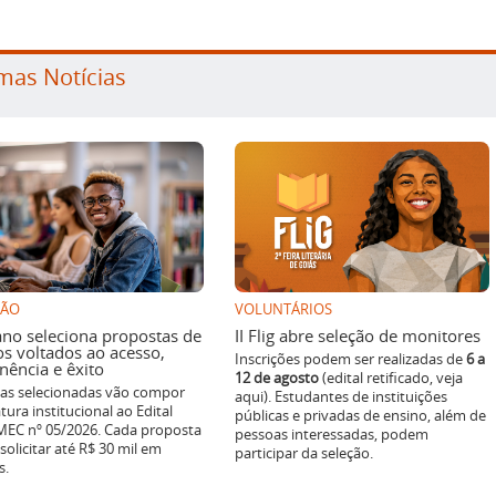
mas Notícias
SÃO
VOLUNTÁRIOS
ano seleciona propostas de
II Flig abre seleção de monitores
os voltados ao acesso,
Inscrições podem ser realizadas de
6 a
ência e êxito
12 de agosto
(edital retificado, veja
ivas selecionadas vão compor
aqui). Estudantes de instituições
tura institucional ao Edital
públicas e privadas de ensino, além de
EC nº 05/2026. Cada proposta
pessoas interessadas, podem
solicitar até R$ 30 mil em
participar da seleção.
s.