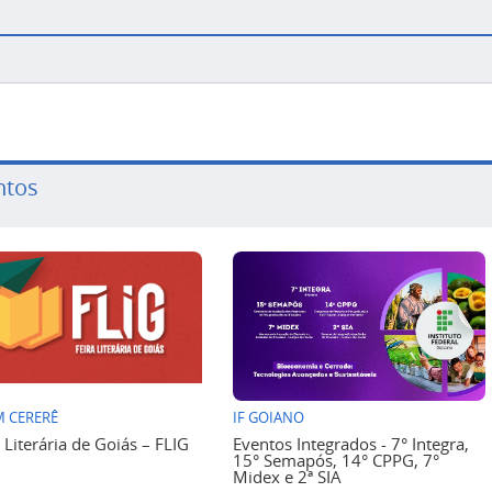
ntos
 CERERÊ
IF GOIANO
a Literária de Goiás – FLIG
Eventos Integrados - 7° Integra,
15° Semapós, 14° CPPG, 7°
Midex e 2ª SIA