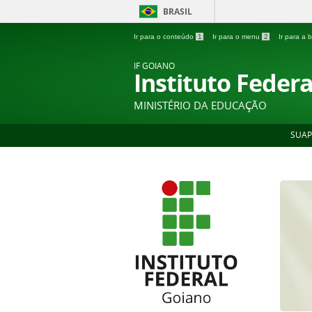
BRASIL
Ir para o conteúdo
1
Ir para o menu
2
Ir para a
IF GOIANO
Instituto Feder
MINISTÉRIO DA EDUCAÇÃO
SUAP