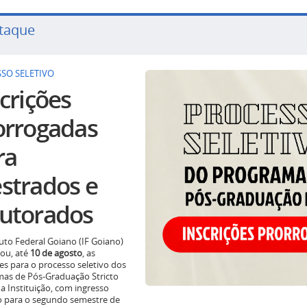
taque
SO SELETIVO
crições
orrogadas
ra
strados e
utorados
tuto Federal Goiano (IF Goiano)
ou, até
10 de agosto
, as
ões para o processo seletivo dos
as de Pós-Graduação Stricto
a Instituição, com ingresso
o para o segundo semestre de