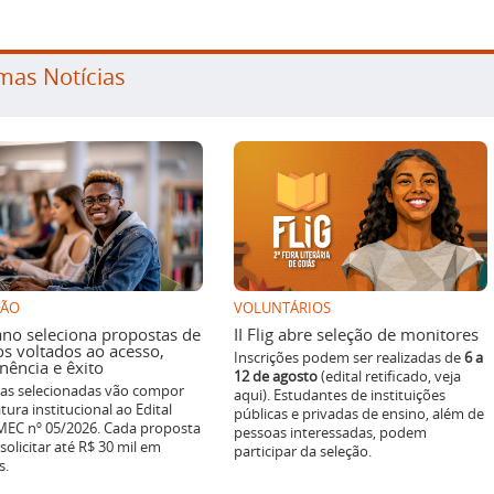
mas Notícias
SÃO
VOLUNTÁRIOS
ano seleciona propostas de
II Flig abre seleção de monitores
os voltados ao acesso,
Inscrições podem ser realizadas de
6 a
ência e êxito
12 de agosto
(edital retificado, veja
ivas selecionadas vão compor
aqui). Estudantes de instituições
tura institucional ao Edital
públicas e privadas de ensino, além de
EC nº 05/2026. Cada proposta
pessoas interessadas, podem
solicitar até R$ 30 mil em
participar da seleção.
s.