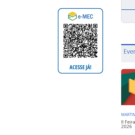
Eve
MARTIM
II Feir
2026