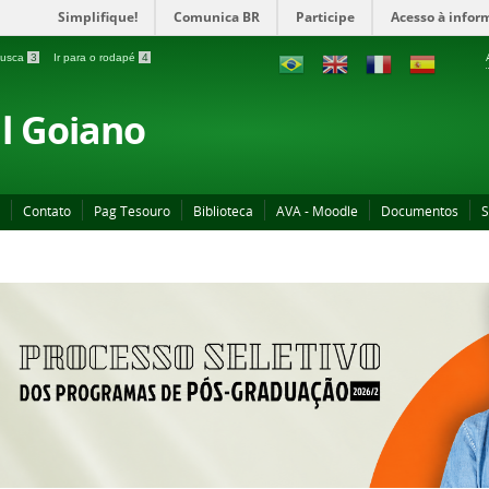
Simplifique!
Comunica BR
Participe
Acesso à infor
 busca
3
Ir para o rodapé
4
al Goiano
Contato
Pag Tesouro
Biblioteca
AVA - Moodle
Documentos
S