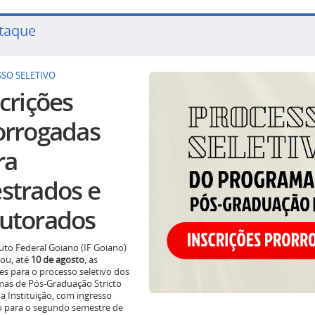
taque
SO SELETIVO
crições
orrogadas
ra
strados e
utorados
tuto Federal Goiano (IF Goiano)
ou, até
10 de agosto
, as
ões para o processo seletivo dos
as de Pós-Graduação Stricto
a Instituição, com ingresso
o para o segundo semestre de