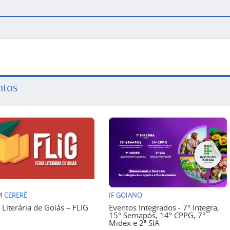
ntos
 CERERÊ
IF GOIANO
a Literária de Goiás – FLIG
Eventos Integrados - 7° Integra,
15° Semapós, 14° CPPG, 7°
Midex e 2ª SIA