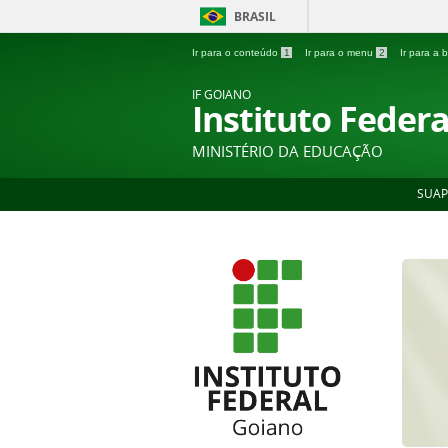
BRASIL
Ir para o conteúdo
1
Ir para o menu
2
Ir para a
IF GOIANO
Instituto Feder
MINISTÉRIO DA EDUCAÇÃO
SUAP