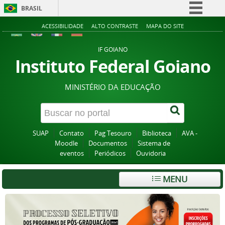
BRASIL
Simplifique!
ACESSIBILIDADE
ALTO CONTRASTE
MAPA DO SITE
Comunica BR
IF GOIANO
Participe
Instituto Federal Goiano
Acesso à informação
MINISTÉRIO DA EDUCAÇÃO
Legislação
Canais
SUAP
Contato
Pag Tesouro
Biblioteca
AVA -
Moodle
Documentos
Sistema de
eventos
Periódicos
Ouvidoria
MENU