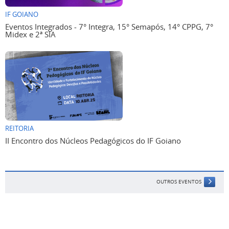
IF GOIANO
Eventos Integrados - 7° Integra, 15° Semapós, 14° CPPG, 7°
Midex e 2ª SIA
REITORIA
II Encontro dos Núcleos Pedagógicos do IF Goiano
OUTROS EVENTOS