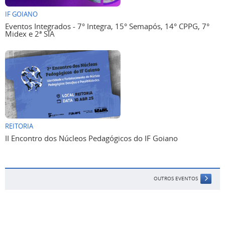
IF GOIANO
Eventos Integrados - 7° Integra, 15° Semapós, 14° CPPG, 7°
Midex e 2ª SIA
REITORIA
II Encontro dos Núcleos Pedagógicos do IF Goiano
OUTROS EVENTOS