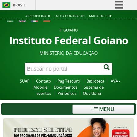
BRASIL
Simplifique!
ACESSIBILIDADE
ALTO CONTRASTE
MAPA DO SITE
Comunica BR
IF GOIANO
Participe
Instituto Federal Goiano
Acesso à informação
MINISTÉRIO DA EDUCAÇÃO
Legislação
Canais
SUAP
Contato
Pag Tesouro
Biblioteca
AVA -
Moodle
Documentos
Sistema de
eventos
Periódicos
Ouvidoria
MENU