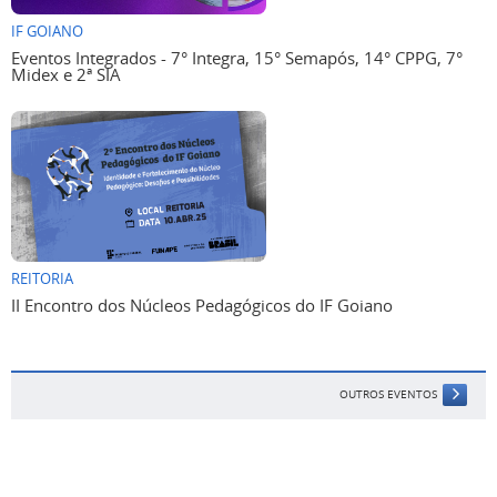
IF GOIANO
Eventos Integrados - 7° Integra, 15° Semapós, 14° CPPG, 7°
Midex e 2ª SIA
REITORIA
II Encontro dos Núcleos Pedagógicos do IF Goiano
OUTROS EVENTOS