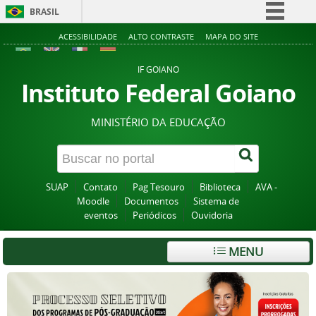
BRASIL
Simplifique!
ACESSIBILIDADE
ALTO CONTRASTE
MAPA DO SITE
Comunica BR
IF GOIANO
Participe
Instituto Federal Goiano
Acesso à informação
MINISTÉRIO DA EDUCAÇÃO
Legislação
Canais
SUAP
Contato
Pag Tesouro
Biblioteca
AVA -
Moodle
Documentos
Sistema de
eventos
Periódicos
Ouvidoria
MENU