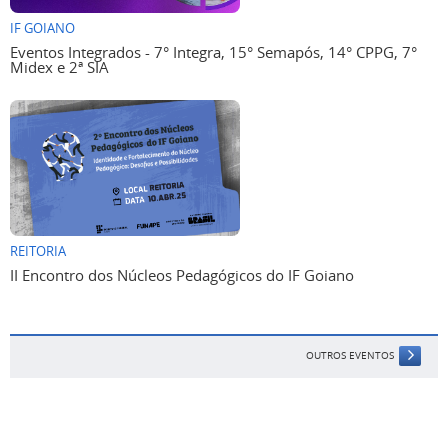
IF GOIANO
Eventos Integrados - 7° Integra, 15° Semapós, 14° CPPG, 7°
Midex e 2ª SIA
REITORIA
II Encontro dos Núcleos Pedagógicos do IF Goiano
OUTROS EVENTOS