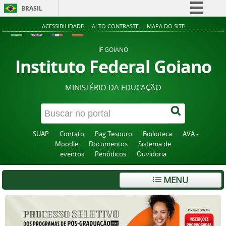
BRASIL
Simplifique!
ACESSIBILIDADE
ALTO CONTRASTE
MAPA DO SITE
Comunica BR
IF GOIANO
Participe
Instituto Federal Goiano
Acesso à informação
MINISTÉRIO DA EDUCAÇÃO
Legislação
Canais
SUAP
Contato
Pag Tesouro
Biblioteca
AVA -
Moodle
Documentos
Sistema de
eventos
Periódicos
Ouvidoria
MENU