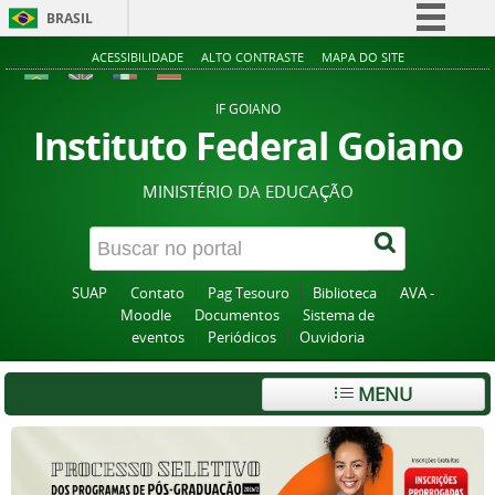
BRASIL
Simplifique!
ACESSIBILIDADE
ALTO CONTRASTE
MAPA DO SITE
Comunica BR
IF GOIANO
Participe
Instituto Federal Goiano
Acesso à informação
MINISTÉRIO DA EDUCAÇÃO
Legislação
Canais
SUAP
Contato
Pag Tesouro
Biblioteca
AVA -
Moodle
Documentos
Sistema de
eventos
Periódicos
Ouvidoria
MENU