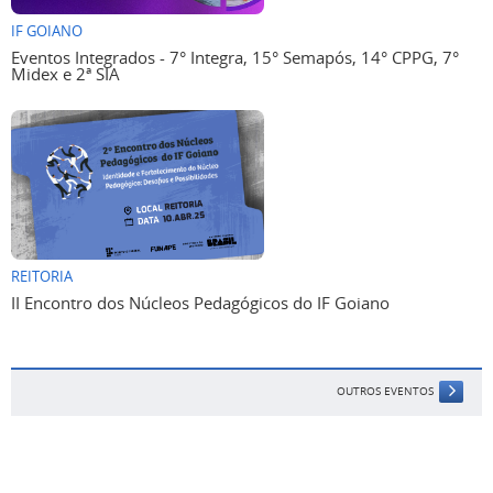
IF GOIANO
Eventos Integrados - 7° Integra, 15° Semapós, 14° CPPG, 7°
Midex e 2ª SIA
REITORIA
II Encontro dos Núcleos Pedagógicos do IF Goiano
OUTROS EVENTOS