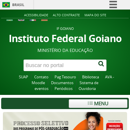
BRASIL
Simplifique!
ACESSIBILIDADE
ALTO CONTRASTE
MAPA DO SITE
Comunica BR
IF GOIANO
Participe
Instituto Federal Goiano
Acesso à informação
MINISTÉRIO DA EDUCAÇÃO
Legislação
Canais
SUAP
Contato
Pag Tesouro
Biblioteca
AVA -
Moodle
Documentos
Sistema de
eventos
Periódicos
Ouvidoria
MENU