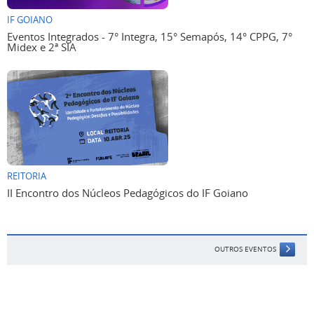
IF GOIANO
Eventos Integrados - 7° Integra, 15° Semapós, 14° CPPG, 7°
Midex e 2ª SIA
REITORIA
II Encontro dos Núcleos Pedagógicos do IF Goiano
OUTROS EVENTOS