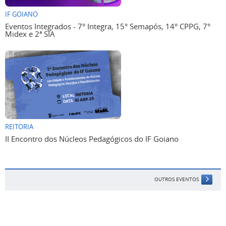
IF GOIANO
Eventos Integrados - 7° Integra, 15° Semapós, 14° CPPG, 7°
Midex e 2ª SIA
REITORIA
II Encontro dos Núcleos Pedagógicos do IF Goiano
OUTROS EVENTOS