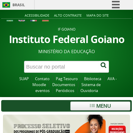
BRASIL
Simplifique!
ACESSIBILIDADE
ALTO CONTRASTE
MAPA DO SITE
Comunica BR
IF GOIANO
Participe
Instituto Federal Goiano
Acesso à informação
MINISTÉRIO DA EDUCAÇÃO
Legislação
Canais
SUAP
Contato
Pag Tesouro
Biblioteca
AVA -
Moodle
Documentos
Sistema de
eventos
Periódicos
Ouvidoria
MENU