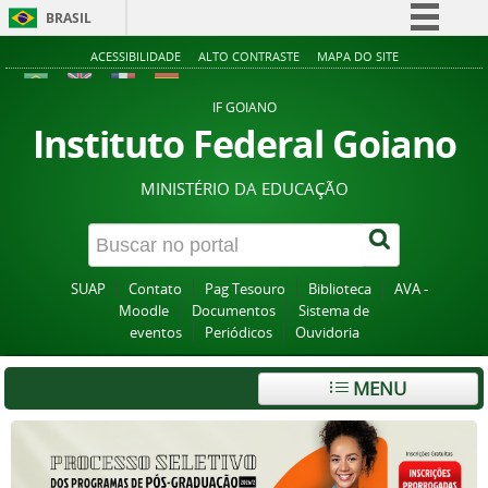
BRASIL
Simplifique!
ACESSIBILIDADE
ALTO CONTRASTE
MAPA DO SITE
Comunica BR
IF GOIANO
Participe
Instituto Federal Goiano
Acesso à informação
MINISTÉRIO DA EDUCAÇÃO
Legislação
Canais
SUAP
Contato
Pag Tesouro
Biblioteca
AVA -
Moodle
Documentos
Sistema de
eventos
Periódicos
Ouvidoria
MENU