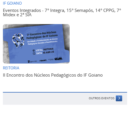
IF GOIANO
Eventos Integrados - 7° Integra, 15° Semapós, 14° CPPG, 7°
Midex e 2ª SIA
REITORIA
II Encontro dos Núcleos Pedagógicos do IF Goiano
OUTROS EVENTOS