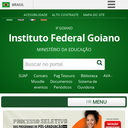
BRASIL
Simplifique!
ACESSIBILIDADE
ALTO CONTRASTE
MAPA DO SITE
Comunica BR
IF GOIANO
Participe
Instituto Federal Goiano
Acesso à informação
MINISTÉRIO DA EDUCAÇÃO
Legislação
Canais
SUAP
Contato
Pag Tesouro
Biblioteca
AVA -
Moodle
Documentos
Sistema de
eventos
Periódicos
Ouvidoria
MENU