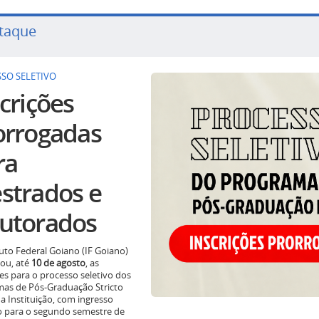
taque
SO SELETIVO
crições
orrogadas
ra
strados e
utorados
tuto Federal Goiano (IF Goiano)
ou, até
10 de agosto
, as
ões para o processo seletivo dos
as de Pós-Graduação Stricto
a Instituição, com ingresso
o para o segundo semestre de