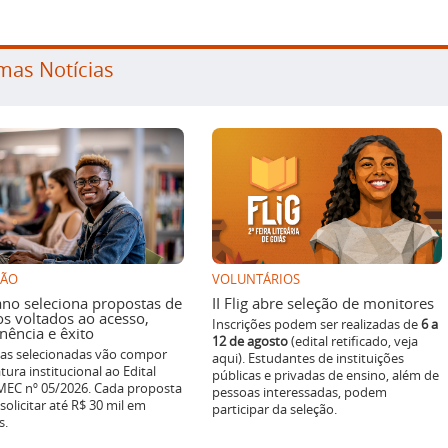
mas Notícias
SÃO
VOLUNTÁRIOS
ano seleciona propostas de
II Flig abre seleção de monitores
os voltados ao acesso,
Inscrições podem ser realizadas de
6 a
ência e êxito
12 de agosto
(edital retificado, veja
ivas selecionadas vão compor
aqui). Estudantes de instituições
tura institucional ao Edital
públicas e privadas de ensino, além de
EC nº 05/2026. Cada proposta
pessoas interessadas, podem
solicitar até R$ 30 mil em
participar da seleção.
s.