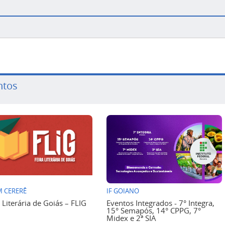
ntos
 CERERÊ
IF GOIANO
a Literária de Goiás – FLIG
Eventos Integrados - 7° Integra,
15° Semapós, 14° CPPG, 7°
Midex e 2ª SIA