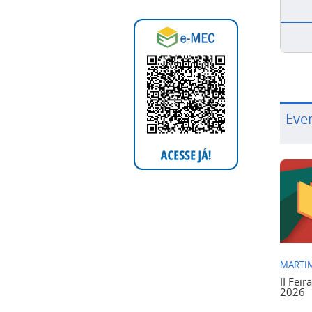
Eve
MARTIM
II Feir
2026