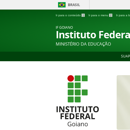
BRASIL
Ir para o conteúdo
1
Ir para o menu
2
Ir para a
IF GOIANO
Instituto Feder
MINISTÉRIO DA EDUCAÇÃO
SUAP