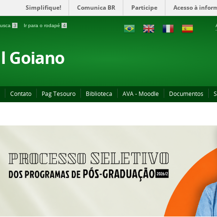
Simplifique!
Comunica BR
Participe
Acesso à infor
 busca
3
Ir para o rodapé
4
al Goiano
Contato
Pag Tesouro
Biblioteca
AVA - Moodle
Documentos
S