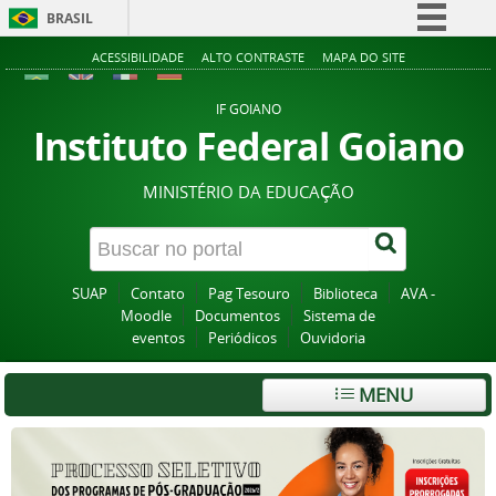
BRASIL
Simplifique!
ACESSIBILIDADE
ALTO CONTRASTE
MAPA DO SITE
Comunica BR
IF GOIANO
Participe
Instituto Federal Goiano
Acesso à informação
MINISTÉRIO DA EDUCAÇÃO
Legislação
Canais
SUAP
Contato
Pag Tesouro
Biblioteca
AVA -
Moodle
Documentos
Sistema de
eventos
Periódicos
Ouvidoria
MENU