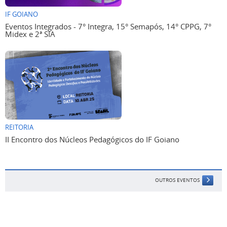
IF GOIANO
Eventos Integrados - 7° Integra, 15° Semapós, 14° CPPG, 7°
Midex e 2ª SIA
REITORIA
II Encontro dos Núcleos Pedagógicos do IF Goiano
OUTROS EVENTOS