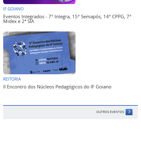
IF GOIANO
Eventos Integrados - 7° Integra, 15° Semapós, 14° CPPG, 7°
Midex e 2ª SIA
REITORIA
II Encontro dos Núcleos Pedagógicos do IF Goiano
OUTROS EVENTOS