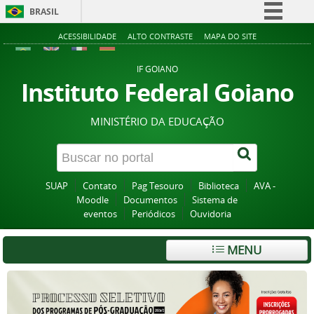
BRASIL
Simplifique!
ACESSIBILIDADE
ALTO CONTRASTE
MAPA DO SITE
Comunica BR
IF GOIANO
Participe
Instituto Federal Goiano
Acesso à informação
MINISTÉRIO DA EDUCAÇÃO
Legislação
Canais
SUAP
Contato
Pag Tesouro
Biblioteca
AVA -
Moodle
Documentos
Sistema de
eventos
Periódicos
Ouvidoria
MENU