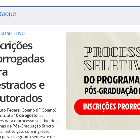
taque
SO SELETIVO
crições
orrogadas
ra
strados e
utorados
tuto Federal Goiano (IF Goiano)
ou, até
10 de agosto
, as
ões para o processo seletivo dos
as de Pós-Graduação Stricto
a Instituição, com ingresso
o para o segundo semestre de