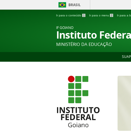
BRASIL
Ir para o conteúdo
1
Ir para o menu
2
Ir para a
IF GOIANO
Instituto Feder
MINISTÉRIO DA EDUCAÇÃO
SUAP