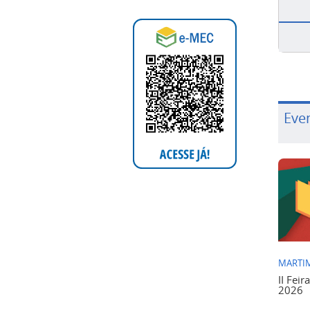
Eve
MARTIM
II Feir
2026