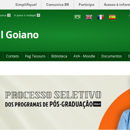
Simplifique!
Comunica BR
Participe
Acesso à infor
 busca
3
Ir para o rodapé
4
al Goiano
Contato
Pag Tesouro
Biblioteca
AVA - Moodle
Documentos
S