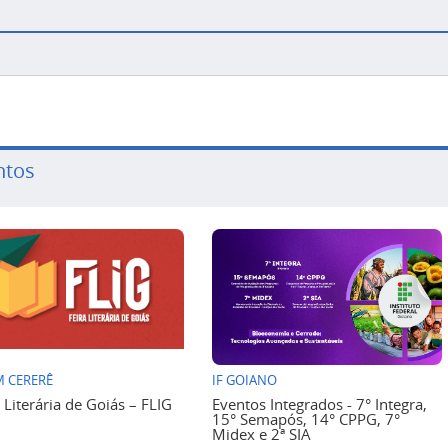
ntos
 CERERÊ
IF GOIANO
a Literária de Goiás – FLIG
Eventos Integrados - 7° Integra,
15° Semapós, 14° CPPG, 7°
Midex e 2ª SIA