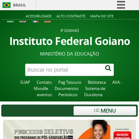
BRASIL
Simplifique!
ACESSIBILIDADE
ALTO CONTRASTE
MAPA DO SITE
Comunica BR
IF GOIANO
Participe
Instituto Federal Goiano
Acesso à informação
MINISTÉRIO DA EDUCAÇÃO
Legislação
Canais
SUAP
Contato
Pag Tesouro
Biblioteca
AVA -
Moodle
Documentos
Sistema de
eventos
Periódicos
Ouvidoria
MENU