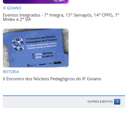
IF GOIANO
Eventos Integrados - 7° Integra, 15° Semapós, 14° CPPG, 7°
Midex e 2ª SIA
REITORIA
II Encontro dos Núcleos Pedagógicos do IF Goiano
OUTROS EVENTOS