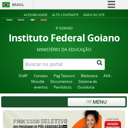
BRASIL
Simplifique!
ACESSIBILIDADE
ALTO CONTRASTE
MAPA DO SITE
Comunica BR
IF GOIANO
Participe
Instituto Federal Goiano
Acesso à informação
MINISTÉRIO DA EDUCAÇÃO
Legislação
Canais
SUAP
Contato
Pag Tesouro
Biblioteca
AVA -
Moodle
Documentos
Sistema de
eventos
Periódicos
Ouvidoria
MENU