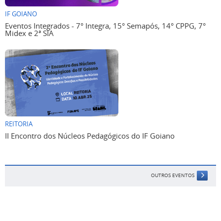
IF GOIANO
Eventos Integrados - 7° Integra, 15° Semapós, 14° CPPG, 7°
Midex e 2ª SIA
REITORIA
II Encontro dos Núcleos Pedagógicos do IF Goiano
OUTROS EVENTOS