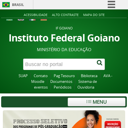
BRASIL
Simplifique!
ACESSIBILIDADE
ALTO CONTRASTE
MAPA DO SITE
Comunica BR
IF GOIANO
Participe
Instituto Federal Goiano
Acesso à informação
MINISTÉRIO DA EDUCAÇÃO
Legislação
Canais
SUAP
Contato
Pag Tesouro
Biblioteca
AVA -
Moodle
Documentos
Sistema de
eventos
Periódicos
Ouvidoria
MENU