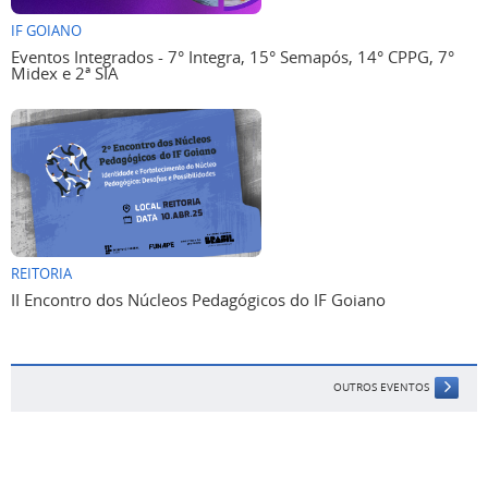
IF GOIANO
Eventos Integrados - 7° Integra, 15° Semapós, 14° CPPG, 7°
Midex e 2ª SIA
REITORIA
II Encontro dos Núcleos Pedagógicos do IF Goiano
OUTROS EVENTOS