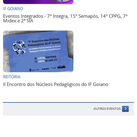
IF GOIANO
Eventos Integrados - 7° Integra, 15° Semapós, 14° CPPG, 7°
Midex e 2ª SIA
REITORIA
II Encontro dos Núcleos Pedagógicos do IF Goiano
OUTROS EVENTOS