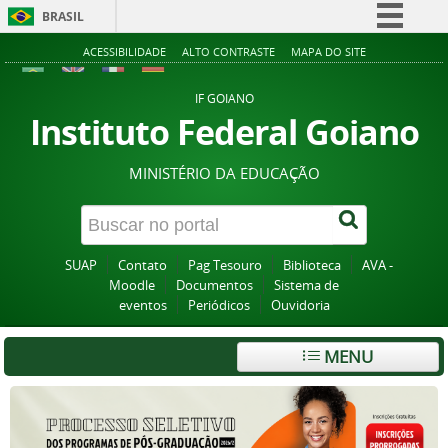
BRASIL
Simplifique!
ACESSIBILIDADE
ALTO CONTRASTE
MAPA DO SITE
Comunica BR
IF GOIANO
Participe
Instituto Federal Goiano
Acesso à informação
MINISTÉRIO DA EDUCAÇÃO
Legislação
Canais
SUAP
Contato
Pag Tesouro
Biblioteca
AVA -
Moodle
Documentos
Sistema de
eventos
Periódicos
Ouvidoria
MENU