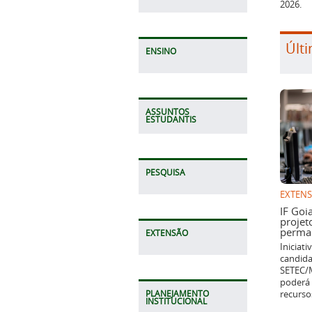
Últi
ENSINO
ASSUNTOS
ESTUDANTIS
EXTEN
PESQUISA
IF Goi
projet
perman
Iniciat
candida
EXTENSÃO
SETEC/M
poderá 
recurso
PLANEJAMENTO
INSTITUCIONAL