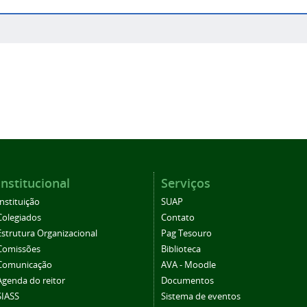
Institucional
Serviços
Instituição
SUAP
Colegiados
Contato
Estrutura Organizacional
Pag Tesouro
Comissões
Biblioteca
Comunicação
AVA - Moodle
Agenda do reitor
Documentos
SIASS
Sistema de eventos
Eleições CS
Periódicos
SEI/Suap
Ouvidoria