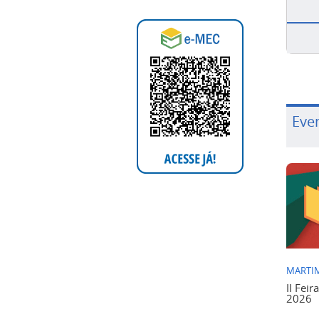
Eve
MARTIM
II Feir
2026