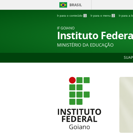
BRASIL
Ir para o conteúdo
1
Ir para o menu
2
Ir para a
IF GOIANO
Instituto Feder
MINISTÉRIO DA EDUCAÇÃO
SUAP