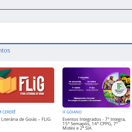
ntos
 CERERÊ
IF GOIANO
a Literária de Goiás – FLIG
Eventos Integrados - 7° Integra,
15° Semapós, 14° CPPG, 7°
Midex e 2ª SIA