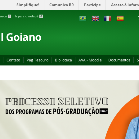
Simplifique!
Comunica BR
Participe
Acesso à infor
 busca
3
Ir para o rodapé
4
al Goiano
Contato
Pag Tesouro
Biblioteca
AVA - Moodle
Documentos
S