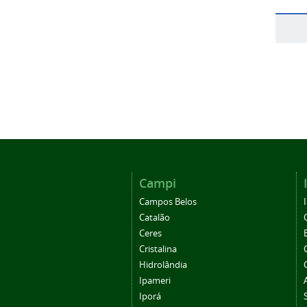
Campi
Campos Belos
Catalão
Ceres
Cristalina
Hidrolândia
Ipameri
Iporá
Morrinhos
Posse