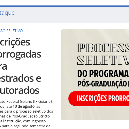
taque
SO SELETIVO
crições
orrogadas
ra
strados e
utorados
tuto Federal Goiano (IF Goiano)
ou, até
10 de agosto
, as
ões para o processo seletivo dos
as de Pós-Graduação Stricto
a Instituição, com ingresso
o para o segundo semestre de