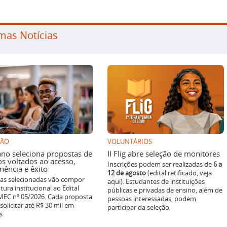
mas Notícias
SÃO
VOLUNTÁRIOS
ano seleciona propostas de
II Flig abre seleção de monitores
os voltados ao acesso,
Inscrições podem ser realizadas de
6 a
ência e êxito
12 de agosto
(edital retificado, veja
ivas selecionadas vão compor
aqui). Estudantes de instituições
tura institucional ao Edital
públicas e privadas de ensino, além de
EC nº 05/2026. Cada proposta
pessoas interessadas, podem
solicitar até R$ 30 mil em
participar da seleção.
s.