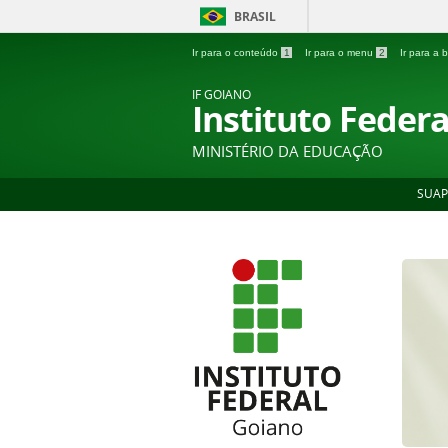
BRASIL
Ir para o conteúdo
1
Ir para o menu
2
Ir para a
IF GOIANO
Instituto Feder
MINISTÉRIO DA EDUCAÇÃO
SUAP