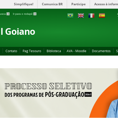
Simplifique!
Comunica BR
Participe
Acesso à infor
 busca
3
Ir para o rodapé
4
al Goiano
Contato
Pag Tesouro
Biblioteca
AVA - Moodle
Documentos
S