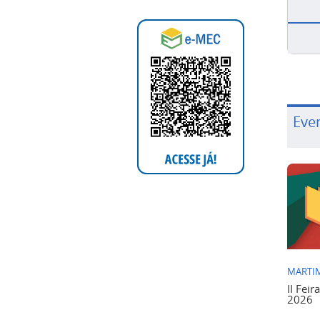
Eve
MARTIM
II Feir
2026