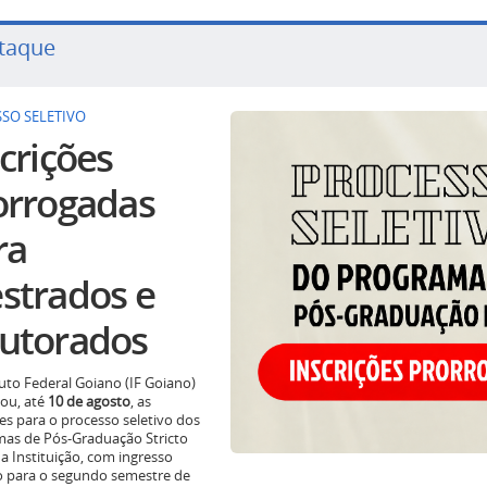
taque
SO SELETIVO
crições
orrogadas
ra
strados e
utorados
tuto Federal Goiano (IF Goiano)
ou, até
10 de agosto
, as
ões para o processo seletivo dos
as de Pós-Graduação Stricto
a Instituição, com ingresso
o para o segundo semestre de