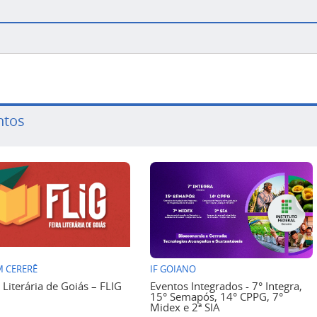
ntos
 CERERÊ
IF GOIANO
a Literária de Goiás – FLIG
Eventos Integrados - 7° Integra,
15° Semapós, 14° CPPG, 7°
Midex e 2ª SIA